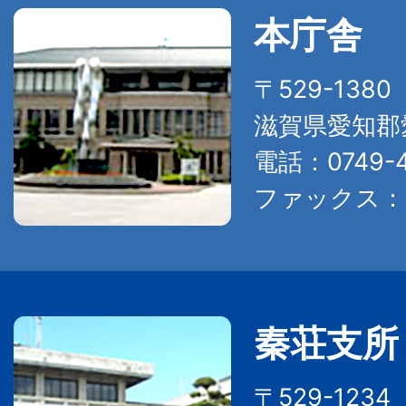
本庁舎
〒529-138
滋賀県愛知郡
電話：0749-4
ファックス：07
秦荘支所
〒529-123