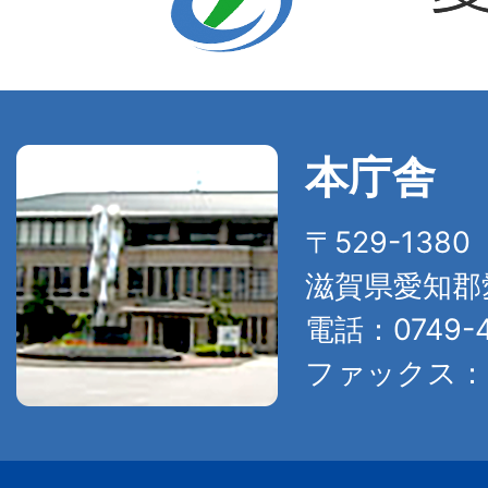
本庁舎
〒529-138
滋賀県愛知郡
電話：0749-4
ファックス：07