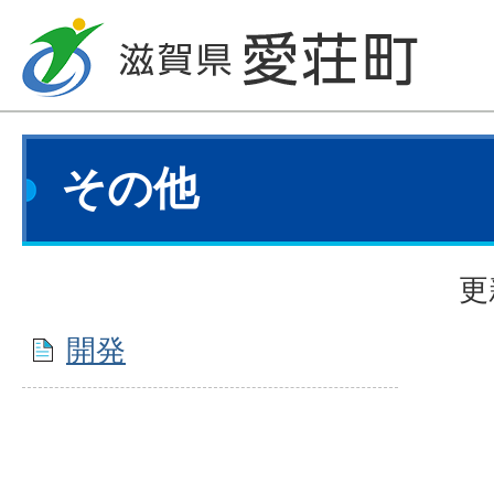
その他
更
開発