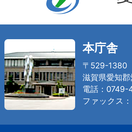
本庁舎
〒529-138
滋賀県愛知郡
電話：0749-4
ファックス：07