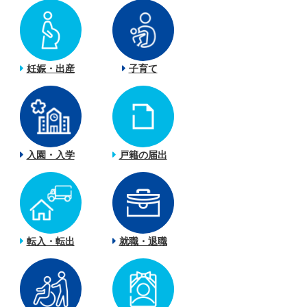
妊娠・出産
子育て
入園・入学
戸籍の届出
転入・転出
就職・退職