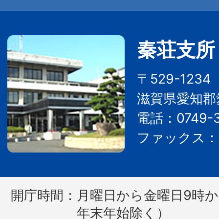
秦荘支所
〒529-123
滋賀県愛知郡
電話：0749-3
ファックス：07
開庁時間：
月曜日から金曜日9時か
年末年始除く）